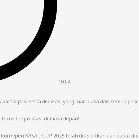
10:04
artisipasi serta dedikasi yang luar biasa dari semua pese
 terus berprestasi di masa depan!
 Run Open KASAU CUP 2025 telah diterbitkan dan dapat diu