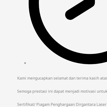
Kami mengucapkan selamat dan terima kasih atas p
Semoga prestasi ini dapat menjadi motivasi untuk
Sertifikat/ Piagam Penghargaan Dirgantara Laser