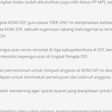
angkan kalau sudah dikukuhkan juga oleh Ketua PP MPI, se
gota KONI DIY, guru besar FIKK UNY ini menjelaskan bahwa
ota KONI DIY, sebuah organisasi cabang olahraga harus te
DIY.
pengurusan resmi minimal di tiga kabupaten/kota di DIY,
 memiliki kepengurusan di tingkat Pengda DIY.
juan permohonan untuk menjadi anggota di KONI DIY ini aka
pan untuk dimintakan persetujuan dari seluruh anggota,
Pekik mendorong agar syarat-syarat yang diwajibkan untuk 
 dibanding cabor-cabor lainnya, karena menggabungkan lima