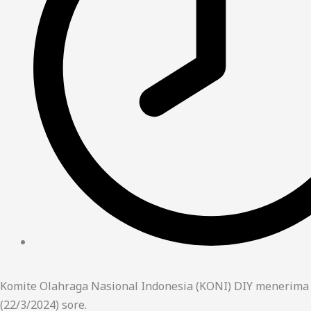
Komite Olahraga Nasional Indonesia (KONI) DIY menerim
(22/3/2024) sore.